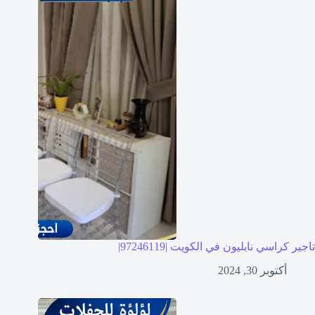
تاجير كراسي نابليون في الكويت |97246119|
أكتوبر 30, 2024