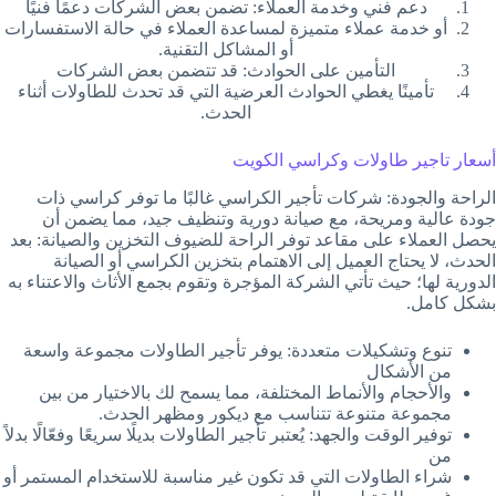
دعم فني وخدمة العملاء: تضمن بعض الشركات دعمًا فنيًا
أو خدمة عملاء متميزة لمساعدة العملاء في حالة الاستفسارات
أو المشاكل التقنية.
التأمين على الحوادث: قد تتضمن بعض الشركات
تأمينًا يغطي الحوادث العرضية التي قد تحدث للطاولات أثناء
الحدث.
أسعار تاجير طاولات وكراسي الكويت
الراحة والجودة: شركات تأجير الكراسي غالبًا ما توفر كراسي ذات
جودة عالية ومريحة، مع صيانة دورية وتنظيف جيد، مما يضمن أن
يحصل العملاء على مقاعد توفر الراحة للضيوف التخزين والصيانة: بعد
الحدث، لا يحتاج العميل إلى الاهتمام بتخزين الكراسي أو الصيانة
الدورية لها؛ حيث تأتي الشركة المؤجرة وتقوم بجمع الأثاث والاعتناء به
بشكل كامل.
تنوع وتشكيلات متعددة: يوفر تأجير الطاولات مجموعة واسعة
من الأشكال
والأحجام والأنماط المختلفة، مما يسمح لك بالاختيار من بين
مجموعة متنوعة تتناسب مع ديكور ومظهر الحدث.
توفير الوقت والجهد: يُعتبر تأجير الطاولات بديلًا سريعًا وفعّالًا بدلاً
من
شراء الطاولات التي قد تكون غير مناسبة للاستخدام المستمر أو